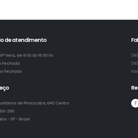
io de atendimento
Fa
6ª feira, de 9:00 às 16:00 hs
(19
o
Fechado
(19
go
Fechado
fal
eço
Re
untários de Piracicaba, 640 Centro
400-290
ba - SP - Brasil