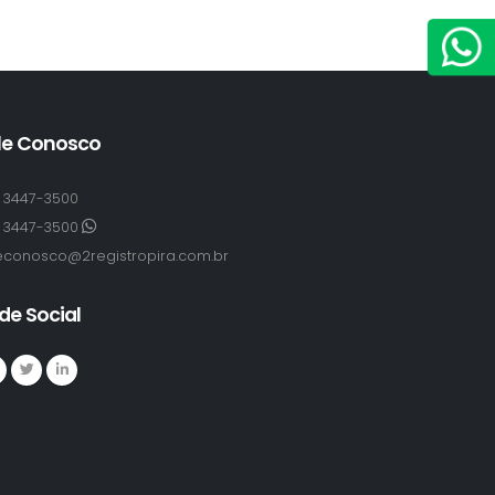
le Conosco
) 3447-3500
) 3447-3500
econosco@2registropira.com.br
de Social