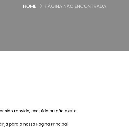
HOME
PÁGINA NÃO ENCONTRADA
r sido movido, excluído ou não existe.
irija para a nossa
Página Principal
.