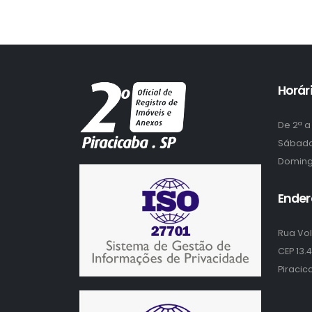
Horár
De 2ª a 
Sábad
Domin
Ender
Rua Vol
CEP 13.
Piracica